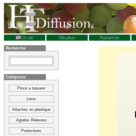
US site
Viticulture
Pépiniériste
Recherche
Catégories
Pince a tuteurer
Liens
Attaches en plastique
Agrafes Releveur
Protections