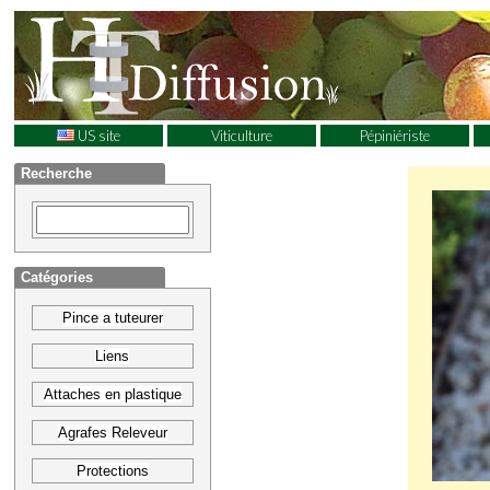
US site
Viticulture
Pépiniériste
Recherche
Catégories
Pince a tuteurer
Liens
Attaches en plastique
Agrafes Releveur
Protections