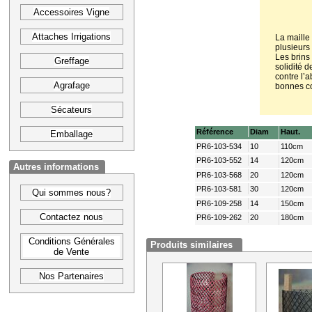
Accessoires Vigne
Attaches Irrigations
La maille
plusieurs 
Les brins 
Greffage
solidité d
contre l’a
Agrafage
bonnes co
Sécateurs
Référence
Diam
Haut.
Emballage
PR6-103-534
10
110cm
PR6-103-552
14
120cm
Autres informations
PR6-103-568
20
120cm
PR6-103-581
30
120cm
Qui sommes nous?
PR6-109-258
14
150cm
Contactez nous
PR6-109-262
20
180cm
Conditions Générales
Produits similaires
de Vente
Nos Partenaires