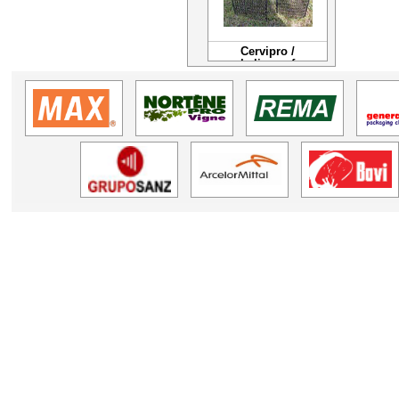
Cervipro /
balivocerf