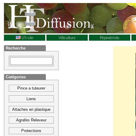
US site
Viticulture
Pépiniériste
Recherche
Catégories
Pince a tuteurer
Liens
Attaches en plastique
Agrafes Releveur
Protections