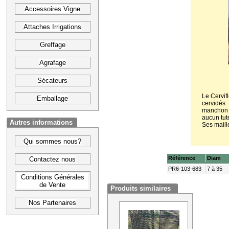
Accessoires Vigne
Attaches Irrigations
Greffage
Agrafage
Sécateurs
Le Cervifl
Emballage
cervidés.
manchon s
aucun tut
Autres informations
Ses maill
Qui sommes nous?
Référence
Diam
Contactez nous
PR6-103-683
7 à 35
Conditions Générales
de Vente
Produits similaires
Nos Partenaires