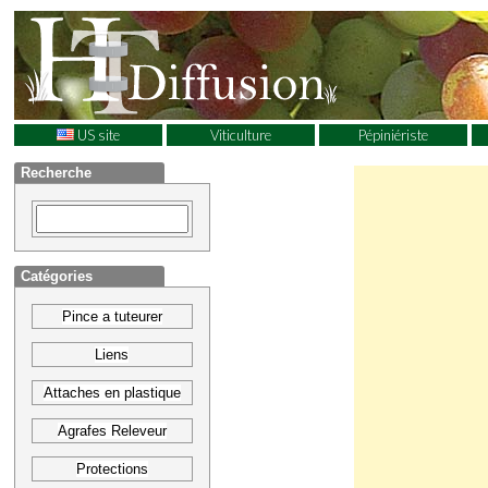
US site
Viticulture
Pépiniériste
Recherche
Catégories
Pince a tuteurer
Liens
Attaches en plastique
Agrafes Releveur
Protections