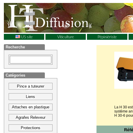
US site
Viticulture
Pépiniériste
Recherche
Catégories
Pince a tuteurer
Liens
Attaches en plastique
La H 30 est
système anti
H 30-6 pour
Agrafes Releveur
Protections
Réf