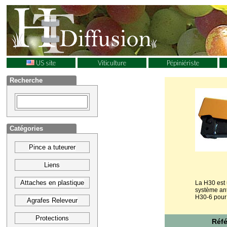
US site
Viticulture
Pépiniériste
Recherche
Catégories
Pince a tuteurer
Liens
Attaches en plastique
La H30 est
système anti
H30-6 pour 
Agrafes Releveur
Protections
Réf